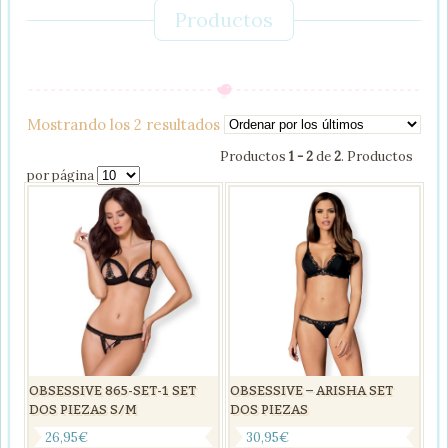
Productos
Ordenado
Mostrando los 2 resultados
por
Productos
1 - 2
de
2
. Productos
los
por página
últimos
OBSESSIVE 865-SET-1 SET
OBSESSIVE – ARISHA SET
DOS PIEZAS S/M
DOS PIEZAS
26,95
€
30,95
€