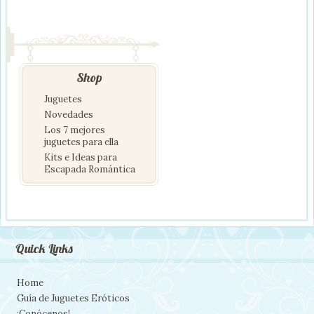
Shop
Juguetes
Novedades
Los 7 mejores
juguetes para ella
Kits e Ideas para
Escapada Romántica
Quick Links
Home
Guía de Juguetes Eróticos
¡Conócenos!