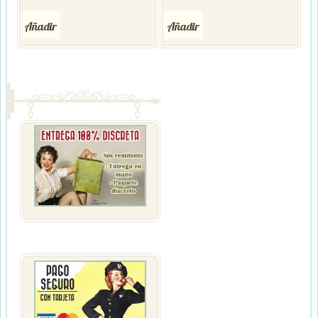
Este
Este
producto
producto
Añadir
Añadir
tiene
tiene
múltiples
múltiples
variantes.
variantes.
Las
Las
opciones
opciones
se
se
pueden
pueden
elegir
elegir
en
en
la
la
página
página
de
de
producto
producto