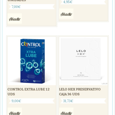
4,95
€
7,00
€
Añadir
Añadir
CONTROL EXTRA LUBE 12
LELO HEX PRESERVATIVO
UDS
CAJA 36 UDS
9,00
€
31,73
€
Añadir
Añadir