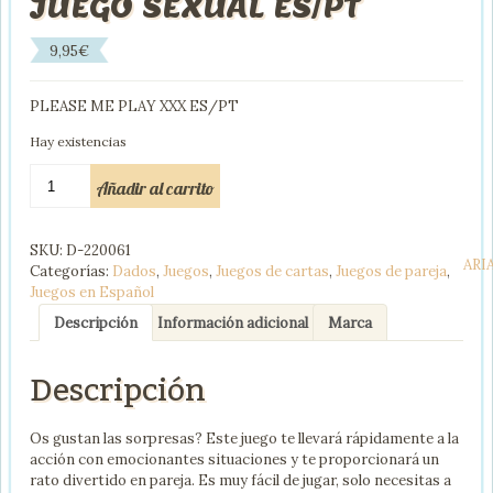
JUEGO SEXUAL ES/PT
9,95
€
PLEASE ME PLAY XXX ES/PT
Hay existencias
ARIA
Añadir al carrito
PLEASE
ME
PLAY
SKU:
D-220061
JUEGO
ARI
Categorías:
Dados
,
Juegos
,
Juegos de cartas
,
Juegos de pareja
,
SEXUAL
Juegos en Español
ES/PT
cantidad
Descripción
Información adicional
Marca
Descripción
Os gustan las sorpresas? Este juego te llevará rápidamente a la
acción con emocionantes situaciones y te proporcionará un
rato divertido en pareja. Es muy fácil de jugar, solo necesitas a