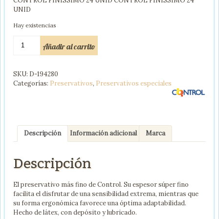
CONTROL FINISSIMO 24 UNID CONTROL FINISSIMO 24
UNID
Hay existencias
CONTROL
Añadir al carrito
FINISSIMO
24
UNID
SKU:
D-194280
cantidad
Categorías:
Preservativos
,
Preservativos especiales
Descripción
Información adicional
Marca
Descripción
El preservativo más fino de Control. Su espesor súper fino
facilita el disfrutar de una sensibilidad extrema, mientras que
su forma ergonómica favorece una óptima adaptabilidad.
Hecho de látex, con depósito y lubricado.