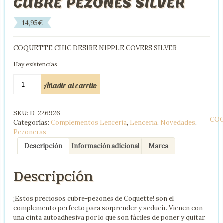
CUBRE PEZONES SILVER
14,95
€
COQUETTE CHIC DESIRE NIPPLE COVERS SILVER
Hay existencias
COQUETTE
Añadir al carrito
CHIC
DESIRE
CUBRE
SKU:
D-226926
PEZONES
CO
Categorías:
Complementos Lenceria
,
Lenceria
,
Novedades
,
SILVER
Pezoneras
cantidad
Descripción
Información adicional
Marca
Descripción
¡Estos preciosos cubre-pezones de Coquette! son el
complemento perfecto para sorprender y seducir. Vienen con
una cinta autoadhesiva por lo que son fáciles de poner y quitar.