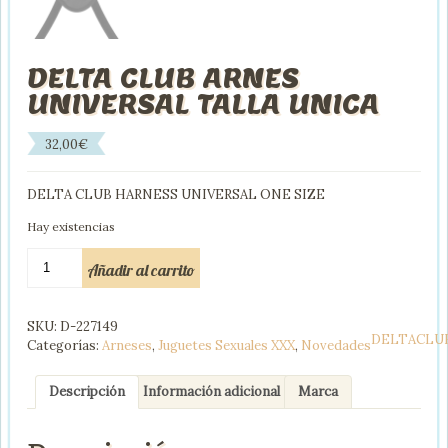
DELTA CLUB ARNES
UNIVERSAL TALLA UNICA
32,00
€
DELTA CLUB HARNESS UNIVERSAL ONE SIZE
Hay existencias
DELTA
Añadir al carrito
CLUB
ARNES
UNIVERSAL
SKU:
D-227149
TALLA
DELTACLU
Categorías:
Arneses
,
Juguetes Sexuales XXX
,
Novedades
UNICA
cantidad
Descripción
Información adicional
Marca