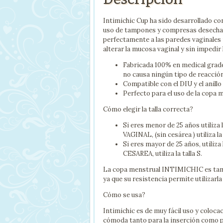
Intimichic Cup ha sido desarrollado co
uso de tampones y compresas desechabl
perfectamente a las paredes vaginales r
alterar la mucosa vaginal y sin impedir 
Fabricada 100% en medical grade 
no causa ningún tipo de reacción
Compatible con el DIU y el anill
Perfecto para el uso de la copa 
Cómo elegir la talla correcta?
Si eres menor de 25 años utiliza 
VAGINAL, (sin cesárea ) utiliza la 
Si eres mayor de 25 años, utiliza
CESAREA, utiliza la talla S.
La copa menstrual INTIMICHIC es tamb
ya que su resistencia permite utilizar
Cómo se usa?
Intimichic es de muy fácil uso y coloca
cómoda tanto para la inserción como p