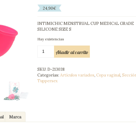
24,90
€
INTIMICHIC MENSTRUAL CUP MEDICAL GRADE
SILICONE SIZE S
Hay existencias
INTIMICHIC
Añadir al carrito
COPA
MENSTRUAL
SILICONA
SKU:
D-213038
MEDICA
Categorías:
Artículos variados
,
Copa vaginal
,
Secció
S
Tuppersex
cantidad
al
Marca