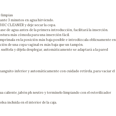
 limpias
nte 3 minutos en agua hirviendo.
CHIC CLEANER y deje secar la copa.
ase de agua antes de la primera introducción, facilitará la inserción.
stura más cómoda para una inserción fácil.
omprímala en la posición más baja posible e introdúzcala oblicuamente en
cación de una copa vaginal es más baja que un tampón.
a suéltela y déjela desplegar, automáticamente se adaptará a la pared
 manguito inferior y automáticamente con cuidado retírela, para vaciar el
a caliente, jabón ph neutro y termínelo limpiando con el esterilizador
a incluida en el interior de la caja.