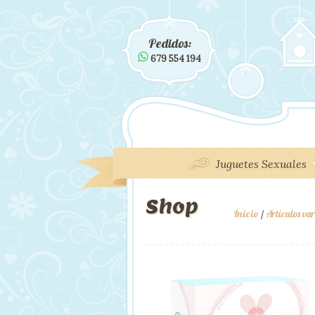
Pedidos:
679 554 194
Juguetes Sexuales
Shop
Inicio
/
Artículos va