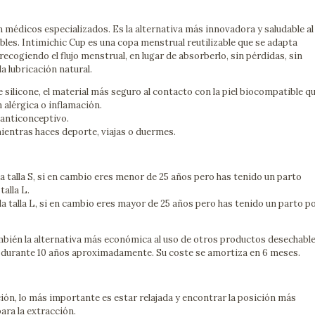
n médicos especializados. Es la alternativa más innovadora y saludable al
es. Intimichic Cup es una copa menstrual reutilizable que se adapta
ecogiendo el flujo menstrual, en lugar de absorberlo, sin pérdidas, sin
la lubricación natural.
silicone, el material más seguro al contacto con la piel biocompatible q
 alérgica o inflamación.
o anticonceptivo.
mientras haces deporte, viajas o duermes.
la talla S, si en cambio eres menor de 25 años pero has tenido un parto
talla L.
 la talla L, si en cambio eres mayor de 25 años pero has tenido un parto p
ién la alternativa más económica al uso de otros productos desechable
la durante 10 años aproximadamente. Su coste se amortiza en 6 meses.
ción, lo más importante es estar relajada y encontrar la posición más
ara la extracción.