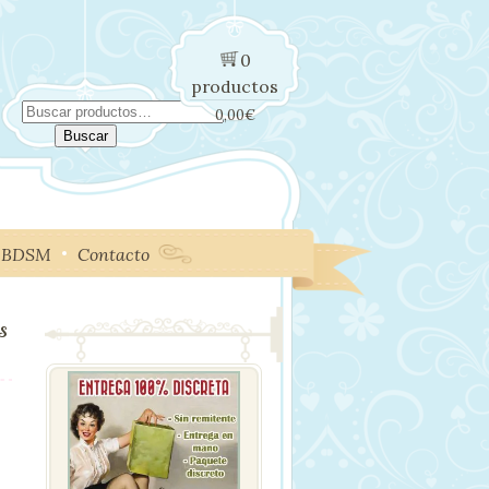
0
productos
Buscar
0,00
€
por:
Buscar
BDSM
Contacto
S