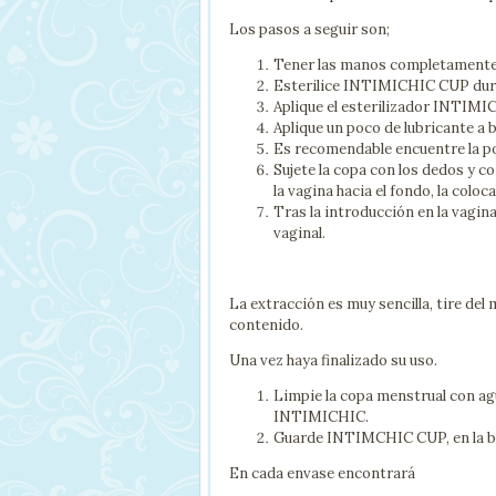
Los pasos a seguir son;
Tener las manos completamente
Esterilice INTIMICHIC CUP dura
Aplique el esterilizador INTIMI
Aplique un poco de lubricante a b
Es recomendable encuentre la po
Sujete la copa con los dedos y c
la vagina hacia el fondo, la colo
Tras la introducción en la vagin
vaginal.
La extracción es muy sencilla, tire del
contenido.
Una vez haya finalizado su uso.
Limpie la copa menstrual con agu
INTIMICHIC.
Guarde INTIMCHIC CUP, en la bols
En cada envase encontrará