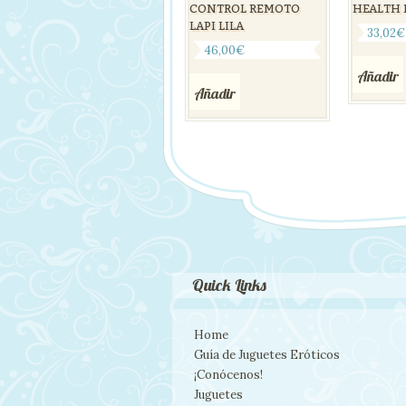
CONTROL REMOTO
HEALTH 
LAPI LILA
33,02
€
46,00
€
Añadir
Añadir
Quick Links
Home
Guía de Juguetes Eróticos
¡Conócenos!
Juguetes