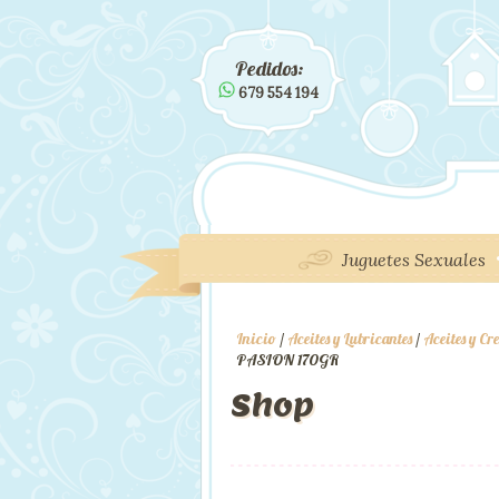
Pedidos:
679 554 194
Juguetes Sexuales
Inicio
/
Aceites y Lubricantes
/
Aceites y C
PASION 170GR
Shop