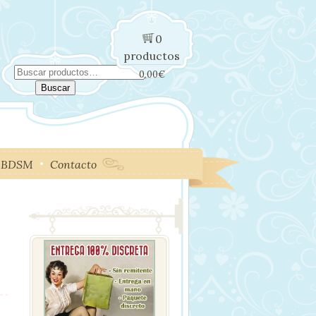
0
productos
Buscar
0,00
€
por:
Buscar
BDSM
Contacto