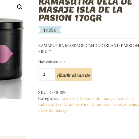
KAMASUTRA VELA DE
MASAJE ISLA DE LA
PASION 170GR
19,95
€
KAMASUTRA MASSAGE CANDLE ISLAND PASSIO
FRUIT
Hay existencias
KAMASUTRA
Añadir al carrito
VELA
DE
MASAJE
SKU:
D-210620
ISLA
Categorías:
Aceites y Cremas de masaje
,
Aceites y
DE
Lubricantes
,
Clima erótico
,
Inciensos, velas, masaje..
LA
Velas de masaje
PASION
170GR
cantidad