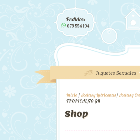
Pedidos:
679 554 194
Juguetes Sexuales
Inicio
/
Aceites y Lubricantes
/
Aceites y C
TROPICAL 170 GR
Shop