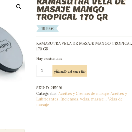
KAMASUTRA VELA DE
MASAJE MANGO
TROPICAL 170 GR
19,95
€
KAMASUTRA VELA DE MASAJE MANGO TROPICAL
170 GR
Hay existencias
KAMASUTRA
Añadir al carrito
VELA
DE
MASAJE
SKU:
D-215991
MANGO
Categorías:
Aceites y Cremas de masaje
,
Aceites y
TROPICAL
Lubricantes
,
Inciensos, velas, masaje...
,
Velas de
170
masaje
GR
cantidad