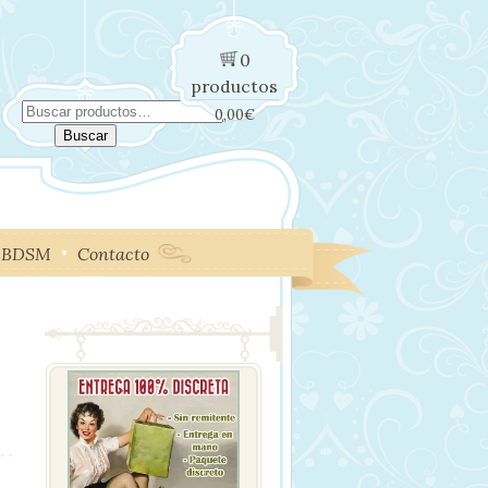
0
productos
Buscar
0,00
€
por:
Buscar
BDSM
Contacto