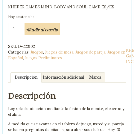
KHEPER GAMES MIND, BODY AND SOUL GAME ES/ES
Hay existencias
KHEPER
Añadir al carrito
GAMES
JUEGO
MENTE
SKU:
D-223102
CUERPO
KH
Categorías:
Juegos
,
Juegos de mesa
,
Juegos de pareja
,
Juegos en
Y
GAM
Español
,
Juegos Preliminares
ALMA
INC
EN/ES
cantidad
Descripción
Información adicional
Marca
Descripción
Logre la iluminación mediante la fusión de la mente, el cuerpo y
el alma.
A medida que se avanza en el tablero de juego, usted y su pareja
se hacen preguntas diseñadas para abrir sus chakras. Hay 20