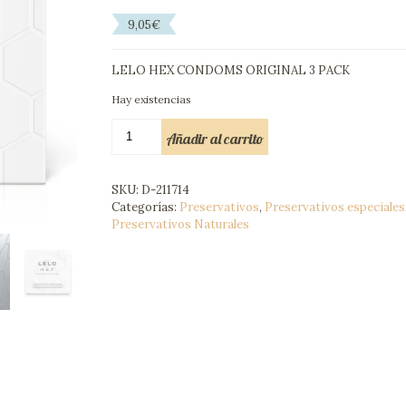
9,05
€
LELO HEX CONDOMS ORIGINAL 3 PACK
Hay existencias
LELO
Añadir al carrito
HEX
PRESERVATIVO
CAJA
SKU:
D-211714
3
Categorías:
Preservativos
,
Preservativos especiales
UDS
Preservativos Naturales
cantidad