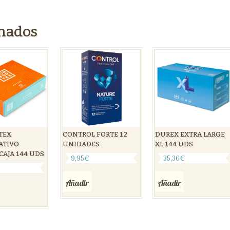
onados
TEX
CONTROL FORTE 12
DUREX EXTRA LARGE
ATIVO
UNIDADES
XL 144 UDS
CAJA 144 UDS
9,95
€
35,36
€
€
Añadir
Añadir