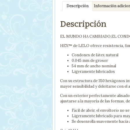
Descripción
Información adicion
Descripción
EL MUNDO HA CAMBIADO.EL COND
HEX™ de LELO ofrece resistencia, finur
Condones de látex natural
0.045 mm de grosor
54 mm de ancho nominal
Ligeramente lubricados
Con su estructura de 350 hexágonos in
mayor sensibilidad y deleitarse con el a
Con un exterior perfectamente alisado y
ajustarse a la mayoría de las formas, d
Fácil de abrir, el envoltorio no s
Ligeramente lubricado para may
Se desenrolla suavemente hacia 