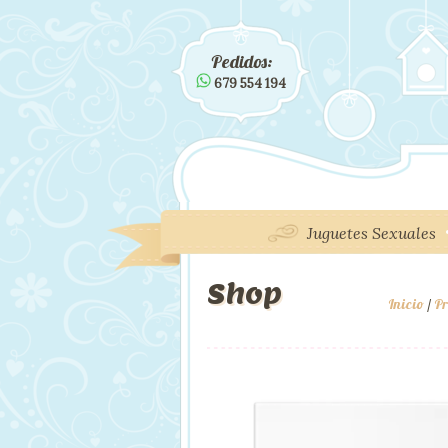
Pedidos:
679 554 194
Juguetes Sexuales
Shop
Inicio
/
Pr