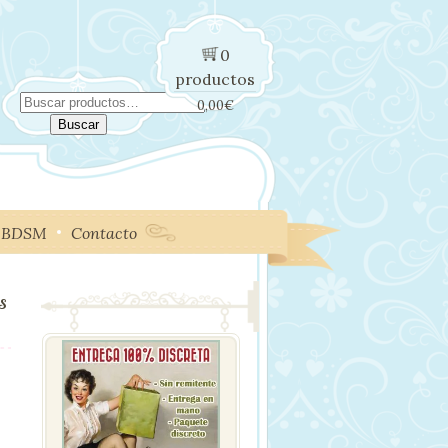
0
productos
Buscar
0,00
€
por:
Buscar
BDSM
Contacto
S