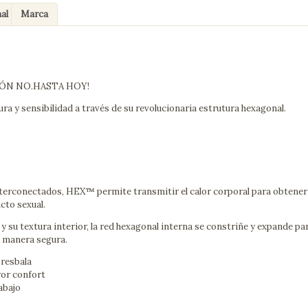
al
Marca
ÓN NO.HASTA HOY!
a y sensibilidad a través de su revolucionaria estrutura hexagonal.
terconectados, HEX™ permite transmitir el calor corporal para obtener
cto sexual.
 su textura interior, la red hexagonal interna se constriñe y expande pa
e manera segura.
e resbala
or confort
abajo