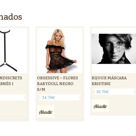
onados
INDISCRETS
OBSESSIVE – FLORES
BIJOUX MÁSCARA
ARNÉS I
BABYDOLL NEGRO
KRISTINE
S/M
10,70
€
€
34,70
€
Añadir
Añadir