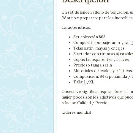
Un set de lencería lleno de tentación, 
Póntelo y preparate para los increible
Características:
Set colección 868
Compuesto por sujetador y tan
Telas satín, mayas y encajes.
Sujetador con tirantas ajustables
Copas transparentes y suaves
Precioso tanga satín
Materiales delicados y elásticos
Composición: 94% poliamida / 
Talla: L/XL
Obsessive significa inspiración en la m
mujer, pocos son los adjetivos que pue
relacion Calidad / Precio,
Líderes mundial