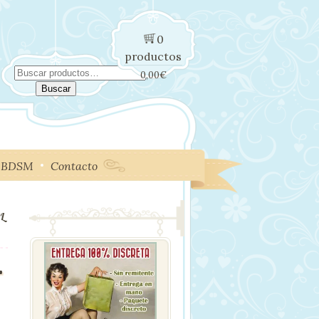
0
productos
Buscar
0,00
€
por:
Buscar
BDSM
Contacto
L
-