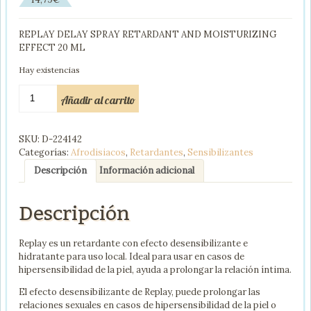
REPLAY DELAY SPRAY RETARDANT AND MOISTURIZING
EFFECT 20 ML
Hay existencias
REPLAY
Añadir al carrito
DELAY
SPRAY
RETARDANT
SKU:
D-224142
AND
Categorías:
Afrodisiacos
,
Retardantes
,
Sensibilizantes
MOISTURIZING
EFFECT
Descripción
Información adicional
20
ML
Descripción
cantidad
Replay es un retardante con efecto desensibilizante e
hidratante para uso local. Ideal para usar en casos de
hipersensibilidad de la piel, ayuda a prolongar la relación íntima.
El efecto desensibilizante de Replay, puede prolongar las
relaciones sexuales en casos de hipersensibilidad de la piel o