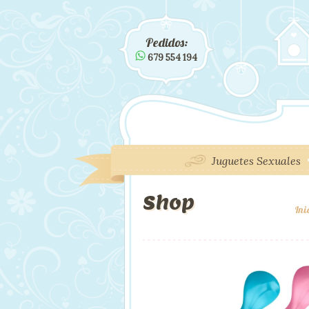
Pedidos:
679 554 194
Juguetes Sexuales
Shop
Ini