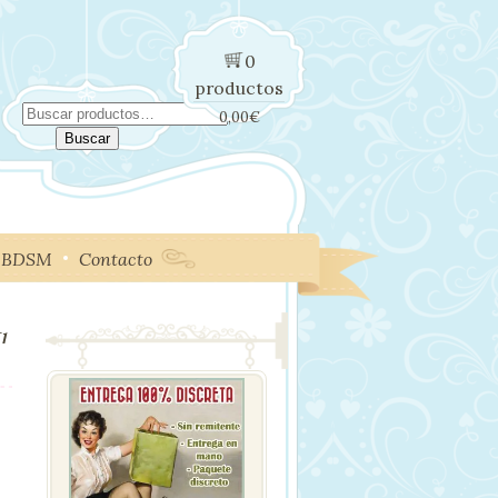
0
productos
Buscar
0,00
€
por:
Buscar
BDSM
Contacto
1