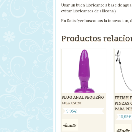
Usar un buen lubricante a base de agua 
evitar lubricantes de silicona )
En Satisfyer buscamos la innovacion, d
Productos relaci
PLUG ANAL PEQUEÑO
FETISH 
LILA 15CM
PINZAS 
PARA PE
9,95
€
16,95
€
Añadir
Añadir