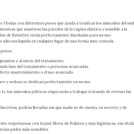
de 3 bolas con diferentes pesos que ayuda a tonificar los músculos del sue
mientras que mantiene las paredes de la vagina elástica y sensible a la
bolas de Satisfyer están perfectamente diseñadas para un uso
de silicona liquida en cualquier lugar de una forma muy comoda.
 pesos.
piantes o al inicio del tratamiento.
unda fase del tratamiento o personas avanzadas.
rfecto mantenimiento o el uso avanzado.
uave y sedosa se deslizan perfectamente en su uso.
 ti, tus músculos pélvicos empezarán a trabajar tratando de retener las
iscretas, podrás llevarlas sin que nadie se de cuenta, en secreto y de
te respetuosas con tu piel, libres de ftalatos y muy higiénicas, sin olvid
a las pieles más sensibles.