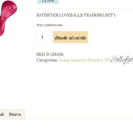
29,95
€
SATISFYER LOVEBALLS TRAINING SET 1
Hay existencias
SATISFYER
Añadir al carrito
LOVEBALLS
TRAINING
SET
SKU:
D-218436
1
Categorías:
Bolas
,
Juguetes Sexuales XXX
cantidad
al
Marca