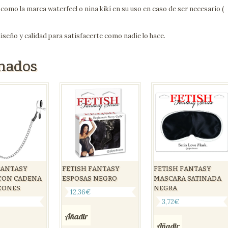
como la marca waterfeel o nina kikí en su uso en caso de ser necesario (
iseño y calidad para satisfacerte como nadie lo hace.
onados
FANTASY
FETISH FANTASY
FETISH FANTASY
CON CADENA
ESPOSAS NEGRO
MASCARA SATINADA
ZONES
NEGRA
12,36
€
3,72
€
Añadir
Añadir