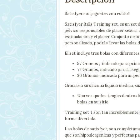
Satisfyer son juguetes con estilo!!
Satisfyer Balls Training set, es un set 
pélvico responsables de placer sexual, 
estimulación y el placer. Conjunto de 
personalizado, podrás llevar las bolas 
El set incluye tres bolas con diferentes
57 Gramos , indicado para princi
73 Gramos, indicado para la seg
86 Gramos, indicado para un pe
Gracias a su silicona liquida medica, s
Una vez que las tengas dentro de
bolas en su sitio.
Training set 1 son tan increíblemente d
forma divertida.
Las bolas de satisfyer, son completamen
que son hipoalergénicas y perfectas par