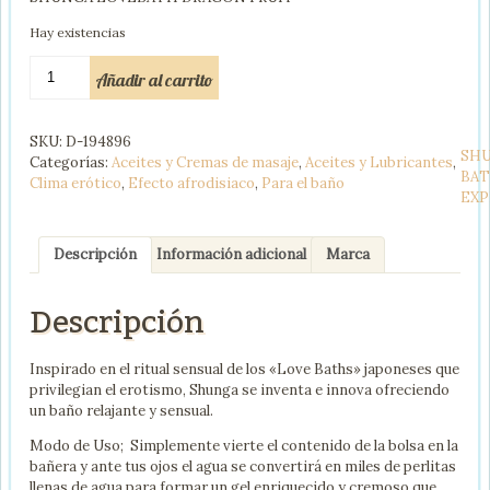
Hay existencias
SHUNGA
Añadir al carrito
LOVEBATH
FRUTA
DEL
SKU:
D-194896
DRAGON.
SH
Categorías:
Aceites y Cremas de masaje
,
Aceites y Lubricantes
,
cantidad
BA
Clima erótico
,
Efecto afrodisiaco
,
Para el baño
EXP
Descripción
Información adicional
Marca
Descripción
Inspirado en el ritual sensual de los «Love Baths» japoneses que
privilegian el erotismo, Shunga se inventa e innova ofreciendo
un baño relajante y sensual.
Modo de Uso; Simplemente vierte el contenido de la bolsa en la
bañera y ante tus ojos el agua se convertirá en miles de perlitas
llenas de agua para formar un gel enriquecido y cremoso que