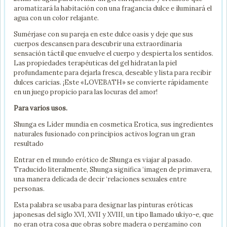
aromatizará la habitación con una fragancia dulce e iluminará el
agua con un color relajante.
Sumérjase con su pareja en este dulce oasis y deje que sus
cuerpos descansen para descubrir una extraordinaria
sensación táctil que envuelve el cuerpo y despierta los sentidos.
Las propiedades terapéuticas del gel hidratan la piel
profundamente para dejarla fresca, deseable y lista para recibir
dulces caricias. ¡Este «LOVEBATH» se convierte rápidamente
en un juego propicio para las locuras del amor!
Para varios usos.
Shunga es Líder mundia en cosmetica Erotica, sus ingredientes
naturales fusionado con principios activos logran un gran
resultado
Entrar en el mundo erótico de Shunga es viajar al pasado.
Traducido literalmente, Shunga significa ‘imagen de primavera,
una manera delicada de decir ‘relaciones sexuales entre
personas.
Esta palabra se usaba para designar las pinturas eróticas
japonesas del siglo XVI, XVII y XVIII, un tipo llamado ukiyo-e, que
no eran otra cosa que obras sobre madera o pergamino con