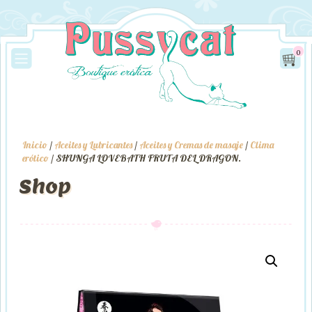
0
Inicio
/
Aceites y Lubricantes
/
Aceites y Cremas de masaje
/
Clima
erótico
/ SHUNGA LOVEBATH FRUTA DEL DRAGON.
Shop