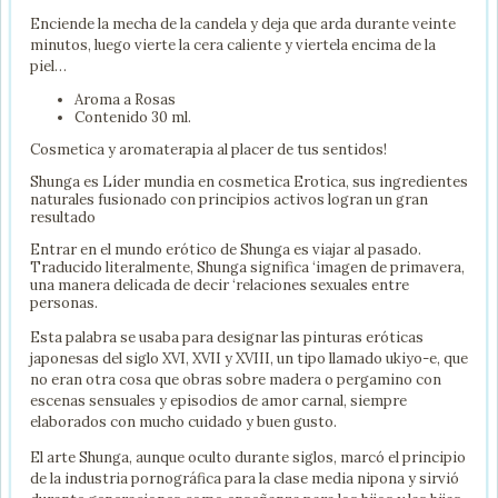
Enciende la mecha de la candela y deja que arda durante veinte
minutos, luego vierte la cera caliente y viertela encima de la
piel…
Aroma a Rosas
Contenido 30 ml.
Cosmetica y aromaterapia al placer de tus sentidos!
Shunga es Líder mundia en cosmetica Erotica, sus ingredientes
naturales fusionado con principios activos logran un gran
resultado
Entrar en el mundo erótico de Shunga es viajar al pasado.
Traducido literalmente, Shunga significa ‘imagen de primavera,
una manera delicada de decir ‘relaciones sexuales entre
personas.
Esta palabra se usaba para designar las pinturas eróticas
japonesas del siglo XVI, XVII y XVIII, un tipo llamado ukiyo-e, que
no eran otra cosa que obras sobre madera o pergamino con
escenas sensuales y episodios de amor carnal, siempre
elaborados con mucho cuidado y buen gusto.
El arte Shunga, aunque oculto durante siglos, marcó el principio
de la industria pornográfica para la clase media nipona y sirvió