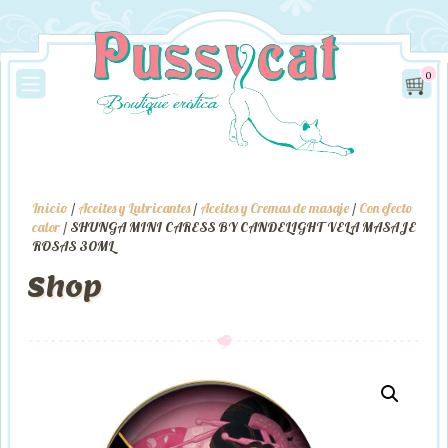
0
Inicio
/
Aceites y Lubricantes
/
Aceites y Cremas de masaje
/
Con efecto
calor
/ SHUNGA MINI CARESS BY CANDELIGHT VELA MASAJE
ROSAS 30ML
Shop