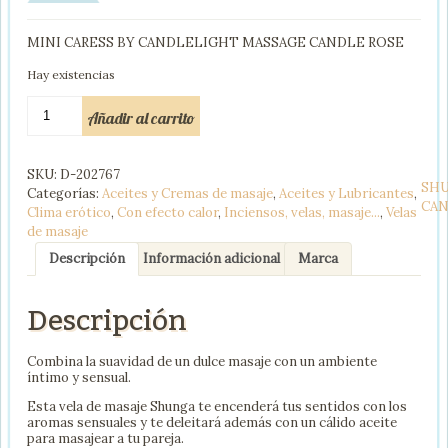
MINI CARESS BY CANDLELIGHT MASSAGE CANDLE ROSE
Hay existencias
SHUNGA
Añadir al carrito
MINI
CARESS
BY
SKU:
D-202767
CANDELIGHT
SH
Categorías:
Aceites y Cremas de masaje
,
Aceites y Lubricantes
,
VELA
CA
Clima erótico
,
Con efecto calor
,
Inciensos, velas, masaje...
,
Velas
MASAJE
de masaje
ROSAS
30ML
Descripción
Información adicional
Marca
cantidad
Descripción
Combina la suavidad de un dulce masaje con un ambiente
íntimo y sensual.
Esta vela de masaje Shunga te encenderá tus sentidos con los
aromas sensuales y te deleitará además con un cálido aceite
para masajear a tu pareja.