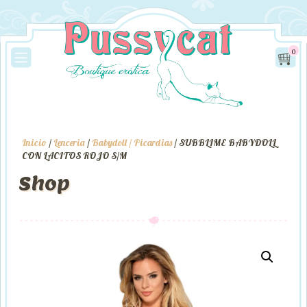
0
Inicio
/
Lenceria
/
Babydoll / Picardias
/ SUBBLIME BABYDOLL
CON LACITOS ROJO S/M
Shop