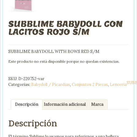
SUBBLIME BABYDOLL CON
LACITOS ROJO S/M
SUBBLIME BABYDOLL WITH BOWS RED S/M
Este producto no está disponible porque no quedan existencias.
SKU:
D-220752-var
SUB
Categorías:
Babydoll / Picardias
,
Conjuntos 2 Piezas
,
Lenceria
Descripción
Información adicional
Marca
Descripción
El término Sublime lo usamos para referirnos a una belleza