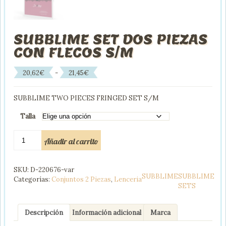
SUBBLIME SET DOS PIEZAS
CON FLECOS S/M
Rango
20,62
€
-
21,45
€
de
precios:
SUBBLIME TWO PIECES FRINGED SET S/M
desde
20,62€
Talla
hasta
21,45€
SUBBLIME
Añadir al carrito
SET
DOS
PIEZAS
SKU:
D-220676-var
CON
SUBBLIME
SUBBLIME
Categorías:
Conjuntos 2 Piezas
,
Lenceria
FLECOS
SETS
S/M
cantidad
Descripción
Información adicional
Marca