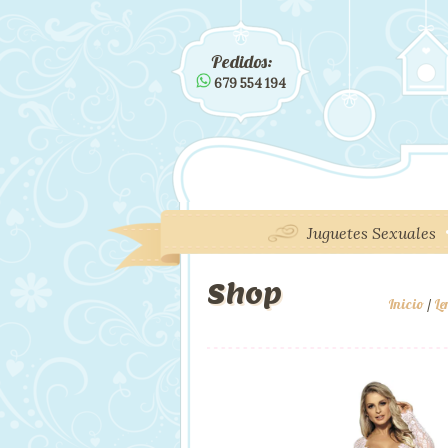
Pedidos:
679 554 194
Juguetes Sexuales
Shop
Inicio
/
Le