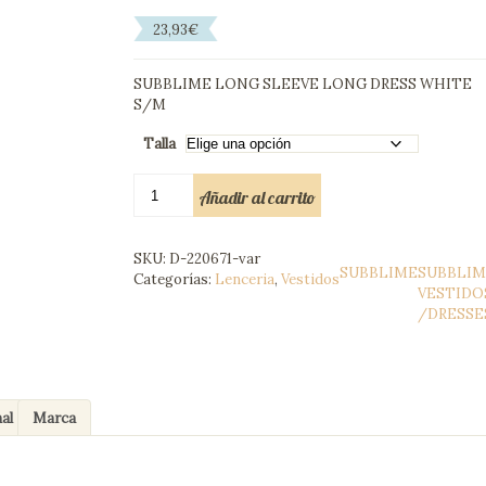
23,93
€
SUBBLIME LONG SLEEVE LONG DRESS WHITE
S/M
Talla
SUBBLIME
Añadir al carrito
VESTIDO
LARGO
MANGA
SKU:
D-220671-var
LARGA
SUBBLIME
SUBBLIM
Categorías:
Lenceria
,
Vestidos
BLANCO
VESTIDO
S/M
/DRESSE
cantidad
al
Marca