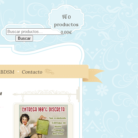
0
productos
Buscar
0,00
€
por:
Buscar
BDSM
Contacto
M