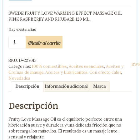
SWEDE FRUITY LOVE WARMING EFFECT MASSAGE OIL
PINK RASPBERRY AND RHUBARB 120 ML.
Hay existencias
SWEDE
Añadir al carrito
FRUITY
LOVE
ACEITE
SKU:
D-227015
EFECTO
SW
Categorías:
100% comestibles
,
Aceites esenciales
,
Aceites y
CALOR
Cremas de masaje
,
Aceites y Lubricantes
,
Con efecto calor
,
FRAMBUESA
Novedades
Y
RUIBARBO
Descripción
Información adicional
Marca
120
ML
Descripción
cantidad
Fruity Love Massage Oil es el equilibrio perfecto entre una
lubricación suave y duradera y una delicada fricción que no
sobrecarga los músculos. El resultado es un masaje lento,
sensual y relajante.