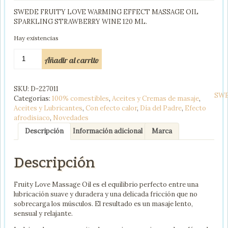
SWEDE FRUITY LOVE WARMING EFFECT MASSAGE OIL
SPARKLING STRAWBERRY WINE 120 ML.
Hay existencias
SWEDE
Añadir al carrito
FRUITY
LOVE
ACEITE
SKU:
D-227011
EFECTO
SW
Categorías:
100% comestibles
,
Aceites y Cremas de masaje
,
CALOR
Aceites y Lubricantes
,
Con efecto calor
,
Día del Padre
,
Efecto
FRESAS
afrodisiaco
,
Novedades
CON
CHAMPAGNE
Descripción
Información adicional
Marca
120
ML
Descripción
cantidad
Fruity Love Massage Oil es el equilibrio perfecto entre una
lubricación suave y duradera y una delicada fricción que no
sobrecarga los músculos. El resultado es un masaje lento,
sensual y relajante.