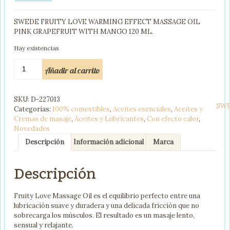
SWEDE FRUITY LOVE WARMING EFFECT MASSAGE OIL
PINK GRAPEFRUIT WITH MANGO 120 ML.
Hay existencias
SWEDE
Añadir al carrito
FRUITY
LOVE
ACEITE
SKU:
D-227013
EFECTO
SW
Categorías:
100% comestibles
,
Aceites esenciales
,
Aceites y
CALOR
Cremas de masaje
,
Aceites y Lubricantes
,
Con efecto calor
,
POMELO
Novedades
Y
MANGO
Descripción
Información adicional
Marca
120
ML
Descripción
cantidad
Fruity Love Massage Oil es el equilibrio perfecto entre una
lubricación suave y duradera y una delicada fricción que no
sobrecarga los músculos. El resultado es un masaje lento,
sensual y relajante.