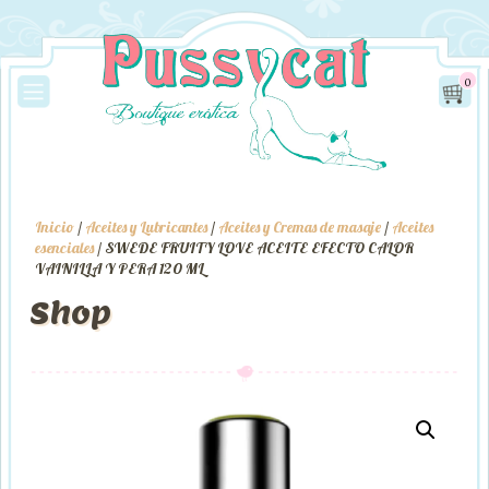
0
Inicio
/
Aceites y Lubricantes
/
Aceites y Cremas de masaje
/
Aceites
esenciales
/ SWEDE FRUITY LOVE ACEITE EFECTO CALOR
VAINILLA Y PERA 120 ML
Shop