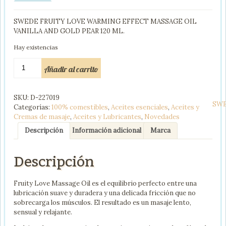
SWEDE FRUITY LOVE WARMING EFFECT MASSAGE OIL
VANILLA AND GOLD PEAR 120 ML.
Hay existencias
SWEDE
Añadir al carrito
FRUITY
LOVE
ACEITE
SKU:
D-227019
EFECTO
SW
Categorías:
100% comestibles
,
Aceites esenciales
,
Aceites y
CALOR
Cremas de masaje
,
Aceites y Lubricantes
,
Novedades
VAINILLA
Y
Descripción
Información adicional
Marca
PERA
120
Descripción
ML
cantidad
Fruity Love Massage Oil es el equilibrio perfecto entre una
lubricación suave y duradera y una delicada fricción que no
sobrecarga los músculos. El resultado es un masaje lento,
sensual y relajante.