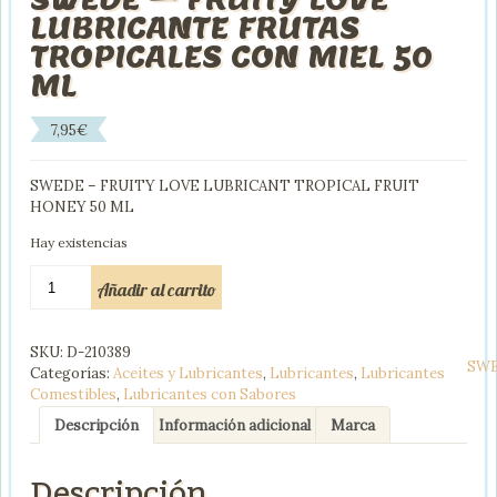
LUBRICANTE FRUTAS
TROPICALES CON MIEL 50
ML
7,95
€
SWEDE – FRUITY LOVE LUBRICANT TROPICAL FRUIT
HONEY 50 ML
Hay existencias
SWEDE
Añadir al carrito
-
FRUITY
LOVE
SKU:
D-210389
LUBRICANTE
SW
Categorías:
Aceites y Lubricantes
,
Lubricantes
,
Lubricantes
FRUTAS
Comestibles
,
Lubricantes con Sabores
TROPICALES
CON
Descripción
Información adicional
Marca
MIEL
50
Descripción
ML