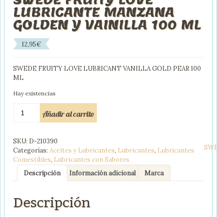
LUBRICANTE MANZANA
GOLDEN Y VAINILLA 100 ML
12,95
€
SWEDE FRUITY LOVE LUBRICANT VANILLA GOLD PEAR 100
ML
Hay existencias
SWEDE
Añadir al carrito
FRUITY
LOVE
LUBRICANTE
SKU:
D-210390
MANZANA
SW
Categorías:
Aceites y Lubricantes
,
Lubricantes
,
Lubricantes
GOLDEN
Comestibles
,
Lubricantes con Sabores
Y
VAINILLA
Descripción
Información adicional
Marca
100
ML
Descripción
cantidad