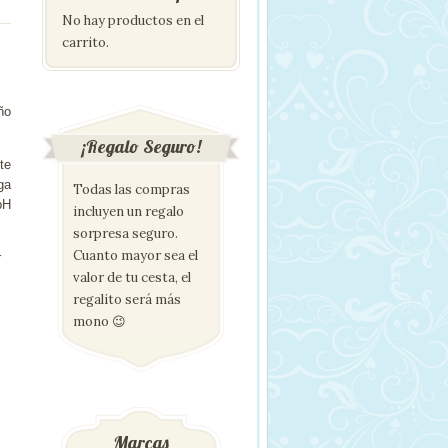
No hay productos en el
carrito.
ño
¡Regalo Seguro!
te
ga
Todas las compras
pH
incluyen un regalo
sorpresa seguro.
Cuanto mayor sea el
r
valor de tu cesta, el
regalito será más
mono 😉
Marcas