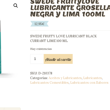
SWEDE FRUITYLOVE
LUBRICANTE GROSELL
NEGRA Y LIMA 100ML
12,95
€
SWEDE FRUITY LOVE LUBRICANT BLACK
CURRANT LIME 100 ML
Hay existencias
SWEDE
Añadir al carrito
FRUITYLOVE
LUBRICANTE
GROSELLA
SKU:
D-210378
NEGRA
Categorías:
Aceites y Lubricantes
,
Lubricantes
,
Y
Lubricantes Comestibles
,
Lubricantes con Sabores
LIMA
100ML
cantidad