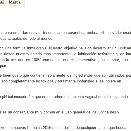
al
Marca
ara crear las nuevas tendencias en cosmética erótica. El innovador dise
ndas actuales de todo el mundo.
una formula inmejorable .Nuestro objetivo ha sido desarrollar un lubrican
n riesgo nuestro criterio más importante: la lubricación resistente y de lar
on la piel que es 100% compatible con el preservativo , no irritante, con 
piar.
de buen gusto que contienen solamente los ingredientes que son utilizados po
que son completamente no tóxicos y totalmente inofensivo si se ingiere en
 pH balanceado 4.5 que no perturben el ambiente vaginal sensible evitando
e es un conservante muy común en el uso general de los lubricantes y
Love con nuevas formulas 2016 son la delicia de cualquier pareja que busca