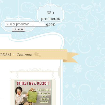
0
productos
Buscar
0,00
€
por:
Buscar
BDSM
Contacto