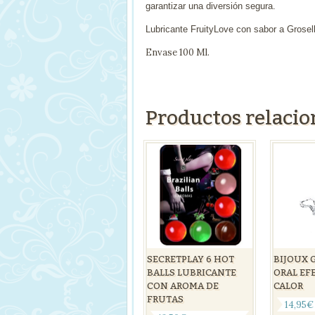
garantizar una diversión segura.
Lubricante FruityLove con sabor a Grosel
Envase 100 Ml.
Productos relaci
SECRETPLAY 6 HOT
BIJOUX 
BALLS LUBRICANTE
ORAL EF
CON AROMA DE
CALOR
FRUTAS
14,95
€