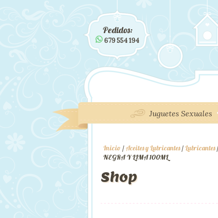
Pedidos:
679 554 194
Juguetes Sexuales
Inicio
/
Aceites y Lubricantes
/
Lubricantes
NEGRA Y LIMA 100ML
Shop