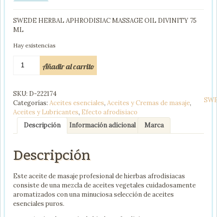
SWEDE HERBAL APHRODISIAC MASSAGE OIL DIVINITY 75
ML
Hay existencias
SWEDE
Añadir al carrito
HERBAL
APHRODISIAC
ACEITE
SKU:
D-222174
MASAJE
SW
Categorías:
Aceites esenciales
,
Aceites y Cremas de masaje
,
DIVINITY
Aceites y Lubricantes
,
Efecto afrodisiaco
75
ML
Descripción
Información adicional
Marca
cantidad
Descripción
Este aceite de masaje profesional de hierbas afrodisiacas
consiste de una mezcla de aceites vegetales cuidadosamente
aromatizados con una minuciosa selección de aceites
esenciales puros.