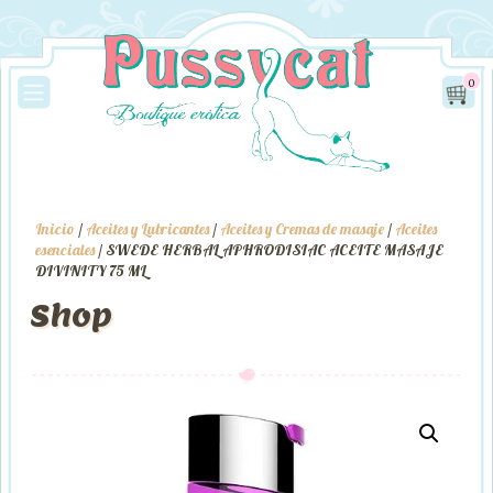
0
Inicio
/
Aceites y Lubricantes
/
Aceites y Cremas de masaje
/
Aceites
esenciales
/ SWEDE HERBAL APHRODISIAC ACEITE MASAJE
DIVINITY 75 ML
Shop