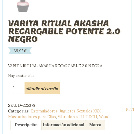
VARITA RITUAL AKASHA
RECARGABLE POTENTE 2.0
NEGRO
69,95
€
VARITA RITUAL AKASHA RECARGABLE 2.0 NEGRA
Hay existencias
VARITA
Añadir al carrito
RITUAL
AKASHA
RECARGABLE
SKU:
D-225378
POTENTE
RIT
Categorías:
Estimuladores
,
Juguetes Sexuales XXX
,
2.0
Masturbadores para Ellas
,
Vibradores HI-TECH
,
Wand
NEGRO
cantidad
Descripción
Información adicional
Marca