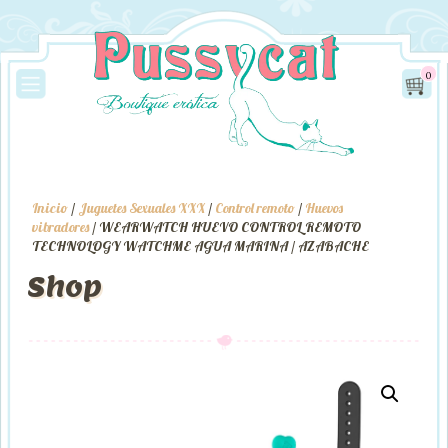
0
Inicio
/
Juguetes Sexuales XXX
/
Control remoto
/
Huevos
vibradores
/ WEARWATCH HUEVO CONTROL REMOTO
TECHNOLOGY WATCHME AGUA MARINA / AZABACHE
Shop