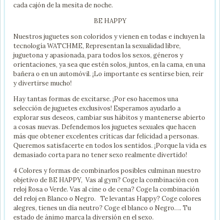
cada cajón de la mesita de noche.
BE HAPPY
Nuestros juguetes son coloridos y vienen en todas e incluyen la
tecnología WATCHME, Representan la sexualidad libre,
juguetona y apasionada, para todos los sexos, géneros y
orientaciones, ya sea que estén solos, juntos, en la cama, en una
bañera o en un automóvil. ¡Lo importante es sentirse bien, reír
y divertirse mucho!
Hay tantas formas de excitarse. ¡Por eso hacemos una
selección de juguetes exclusivos! Esperamos ayudarlo a
explorar sus deseos, cambiar sus hábitos y mantenerse abierto
a cosas nuevas. Defendemos los juguetes sexuales que hacen
más que obtener excelentes críticas dar felicidad a personas.
Queremos satisfacerte en todos los sentidos. ¡Porque la vida es
demasiado corta para no tener sexo realmente divertido!
4 Colores y formas de combinarlos posibles culminan nuestro
objetivo de BE HAPPY, Vas al gym? Coge la combinación con
reloj Rosa o Verde. Vas al cine o de cena? Coge la combinación
del reloj en Blanco o Negro. Te levantas Happy? Coge colores
alegres, tienes un día neutro? Coge el blanco o Negro…. Tu
estado de ánimo marca la diversión en el sexo.