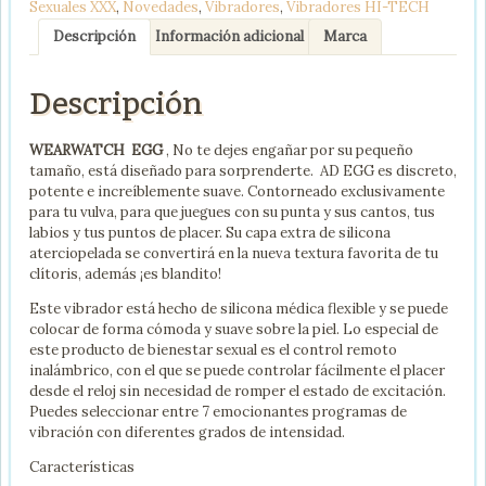
Sexuales XXX
,
Novedades
,
Vibradores
,
Vibradores HI-TECH
AGUA
MARINA
Descripción
Información adicional
Marca
/
AZABACHE
Descripción
cantidad
WEARWATCH EGG
, No te dejes engañar por su pequeño
tamaño, está diseñado para sorprenderte. AD EGG es discreto,
potente e increíblemente suave. Contorneado exclusivamente
para tu vulva, para que juegues con su punta y sus cantos, tus
labios y tus puntos de placer. Su capa extra de silicona
aterciopelada se convertirá en la nueva textura favorita de tu
clítoris, además ¡es blandito!
Este vibrador está hecho de silicona médica flexible y se puede
colocar de forma cómoda y suave sobre la piel. Lo especial de
este producto de bienestar sexual es el control remoto
inalámbrico, con el que se puede controlar fácilmente el placer
desde el reloj sin necesidad de romper el estado de excitación.
Puedes seleccionar entre 7 emocionantes programas de
vibración con diferentes grados de intensidad.
Características