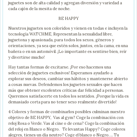
juguetes son de alta calidad y agregan diversión y variedad a
cada cajón de la mesita de noche.
BE HAPPY
Nuestros juguetes son coloridos y vienen en todas e incluyen la
tecnología WATCHME, Representan la sexualidad libre,
juguetona y apasionada, para todos los sexos, géneros y
orientaciones, ya sea que estén solos, juntos, en la cama, en una
bañera o en un automóvil. ¡Lo importante es sentirse bien, reír
y divertirse mucho!
Hay tantas formas de excitarse. ¡Por eso hacemos una
selección de juguetes exclusivos! Esperamos ayudarlo a
explorar sus deseos, cambiar sus hábitos y mantenerse abierto
a cosas nuevas. Defendemos los juguetes sexuales que hacen
más que obtener excelentes críticas dar felicidad a personas.
Queremos satisfacerte en todos los sentidos. ¡Porque la vida es
demasiado corta para no tener sexo realmente divertido!
4 Colores y formas de combinarlos posibles culminan nuestro
objetivo de BE HAPPY, Vas al gym? Coge la combinación con
reloj Rosa o Verde. Vas al cine o de cena? Coge la combinación
del reloj en Blanco o Negro. Te levantas Happy? Coge colores
alegres, tienes un día neutro? Coge el blanco o Negro…. Tu