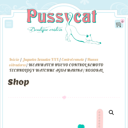
0
Inicio
/
Juguetes Sexuales XXX
/
Control remoto
/
Huevos
vibradores
/ WEARWATCH HUEVO CONTROL REMOTO
TECHNOLOGY WATCHME AGUA MARINA / ROSORAL
Shop