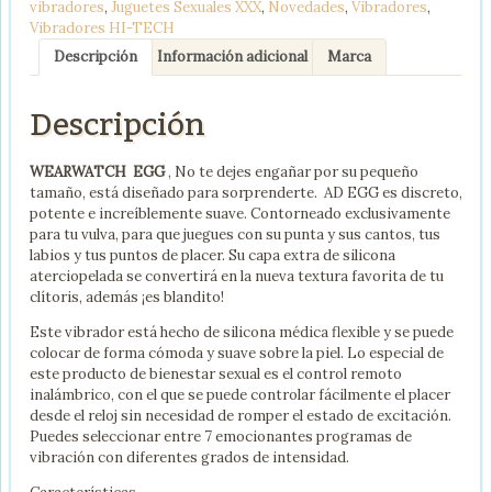
vibradores
,
Juguetes Sexuales XXX
,
Novedades
,
Vibradores
,
AGUA
Vibradores HI-TECH
MARINA
/
Descripción
Información adicional
Marca
ROSORAL
cantidad
Descripción
WEARWATCH EGG
, No te dejes engañar por su pequeño
tamaño, está diseñado para sorprenderte. AD EGG es discreto,
potente e increíblemente suave. Contorneado exclusivamente
para tu vulva, para que juegues con su punta y sus cantos, tus
labios y tus puntos de placer. Su capa extra de silicona
aterciopelada se convertirá en la nueva textura favorita de tu
clítoris, además ¡es blandito!
Este vibrador está hecho de silicona médica flexible y se puede
colocar de forma cómoda y suave sobre la piel. Lo especial de
este producto de bienestar sexual es el control remoto
inalámbrico, con el que se puede controlar fácilmente el placer
desde el reloj sin necesidad de romper el estado de excitación.
Puedes seleccionar entre 7 emocionantes programas de
vibración con diferentes grados de intensidad.