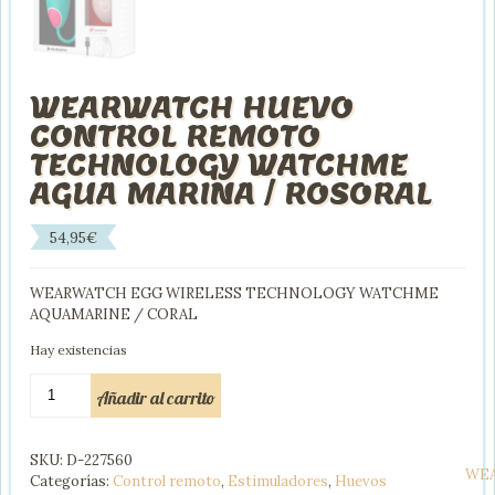
WEARWATCH HUEVO
CONTROL REMOTO
TECHNOLOGY WATCHME
AGUA MARINA / ROSORAL
54,95
€
WEARWATCH EGG WIRELESS TECHNOLOGY WATCHME
AQUAMARINE / CORAL
Hay existencias
WEARWATCH
Añadir al carrito
HUEVO
CONTROL
REMOTO
SKU:
D-227560
TECHNOLOGY
WE
Categorías:
Control remoto
,
Estimuladores
,
Huevos
WATCHME