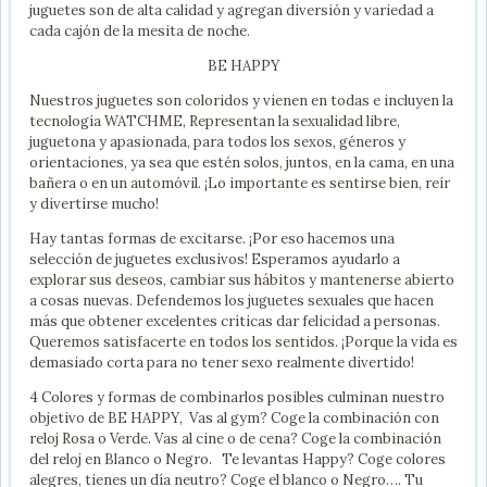
juguetes son de alta calidad y agregan diversión y variedad a
cada cajón de la mesita de noche.
BE HAPPY
Nuestros juguetes son coloridos y vienen en todas e incluyen la
tecnología WATCHME, Representan la sexualidad libre,
juguetona y apasionada, para todos los sexos, géneros y
orientaciones, ya sea que estén solos, juntos, en la cama, en una
bañera o en un automóvil. ¡Lo importante es sentirse bien, reír
y divertirse mucho!
Hay tantas formas de excitarse. ¡Por eso hacemos una
selección de juguetes exclusivos! Esperamos ayudarlo a
explorar sus deseos, cambiar sus hábitos y mantenerse abierto
a cosas nuevas. Defendemos los juguetes sexuales que hacen
más que obtener excelentes críticas dar felicidad a personas.
Queremos satisfacerte en todos los sentidos. ¡Porque la vida es
demasiado corta para no tener sexo realmente divertido!
4 Colores y formas de combinarlos posibles culminan nuestro
objetivo de BE HAPPY, Vas al gym? Coge la combinación con
reloj Rosa o Verde. Vas al cine o de cena? Coge la combinación
del reloj en Blanco o Negro. Te levantas Happy? Coge colores
alegres, tienes un día neutro? Coge el blanco o Negro…. Tu