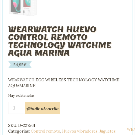
WEARWATCH HUEVO
CONTROL REMOTO
TECHNOLOGY WATCHME
AGUA MARINA
54,95
€
WEARWATCH EGG WIRELESS TECHNOLOGY WATCHME
AQUAMARINE
Hay existencias
WEARWATCH
Añadir al carrito
HUEVO
CONTROL
REMOTO
SKU:
D-227561
TECHNOLOGY
WE
Categorías:
Control remoto
,
Huevos vibradores
,
Juguetes
WATCHME