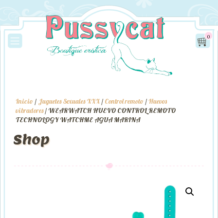
0
Inicio
/
Juguetes Sexuales XXX
/
Control remoto
/
Huevos
vibradores
/ WEARWATCH HUEVO CONTROL REMOTO
TECHNOLOGY WATCHME AGUA MARINA
Shop