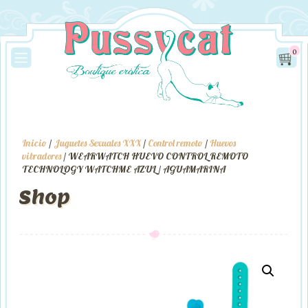
0
Inicio
/
Juguetes Sexuales XXX
/
Control remoto
/
Huevos
vibradores
/ WEARWATCH HUEVO CONTROL REMOTO
TECHNOLOGY WATCHME AZUL / AGUAMARINA
Shop