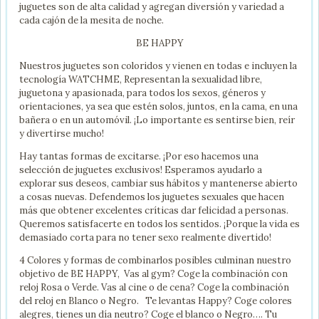
juguetes son de alta calidad y agregan diversión y variedad a
cada cajón de la mesita de noche.
BE HAPPY
Nuestros juguetes son coloridos y vienen en todas e incluyen la
tecnología WATCHME, Representan la sexualidad libre,
juguetona y apasionada, para todos los sexos, géneros y
orientaciones, ya sea que estén solos, juntos, en la cama, en una
bañera o en un automóvil. ¡Lo importante es sentirse bien, reír
y divertirse mucho!
Hay tantas formas de excitarse. ¡Por eso hacemos una
selección de juguetes exclusivos! Esperamos ayudarlo a
explorar sus deseos, cambiar sus hábitos y mantenerse abierto
a cosas nuevas. Defendemos los juguetes sexuales que hacen
más que obtener excelentes críticas dar felicidad a personas.
Queremos satisfacerte en todos los sentidos. ¡Porque la vida es
demasiado corta para no tener sexo realmente divertido!
4 Colores y formas de combinarlos posibles culminan nuestro
objetivo de BE HAPPY, Vas al gym? Coge la combinación con
reloj Rosa o Verde. Vas al cine o de cena? Coge la combinación
del reloj en Blanco o Negro. Te levantas Happy? Coge colores
alegres, tienes un día neutro? Coge el blanco o Negro…. Tu