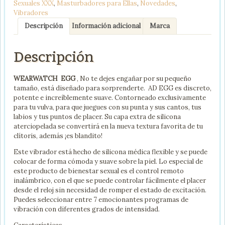
Sexuales XXX
,
Masturbadores para Ellas
,
Novedades
,
AZUL
Vibradores
/
AGUAMARINA
Descripción
Información adicional
Marca
cantidad
Descripción
WEARWATCH EGG
, No te dejes engañar por su pequeño
tamaño, está diseñado para sorprenderte. AD EGG es discreto,
potente e increíblemente suave. Contorneado exclusivamente
para tu vulva, para que juegues con su punta y sus cantos, tus
labios y tus puntos de placer. Su capa extra de silicona
aterciopelada se convertirá en la nueva textura favorita de tu
clítoris, además ¡es blandito!
Este vibrador está hecho de silicona médica flexible y se puede
colocar de forma cómoda y suave sobre la piel. Lo especial de
este producto de bienestar sexual es el control remoto
inalámbrico, con el que se puede controlar fácilmente el placer
desde el reloj sin necesidad de romper el estado de excitación.
Puedes seleccionar entre 7 emocionantes programas de
vibración con diferentes grados de intensidad.