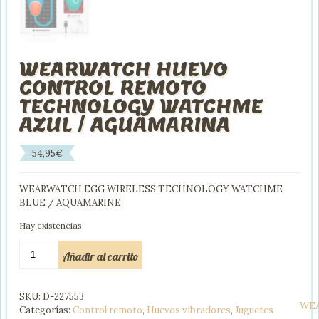
WEARWATCH HUEVO
CONTROL REMOTO
TECHNOLOGY WATCHME
AZUL / AGUAMARINA
54,95
€
WEARWATCH EGG WIRELESS TECHNOLOGY WATCHME
BLUE / AQUAMARINE
Hay existencias
WEARWATCH
Añadir al carrito
HUEVO
CONTROL
REMOTO
SKU:
D-227553
TECHNOLOGY
WE
Categorías:
Control remoto
,
Huevos vibradores
,
Juguetes
WATCHME