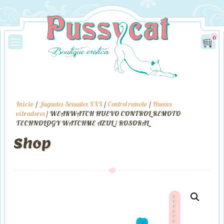
0
Inicio
/
Juguetes Sexuales XXX
/
Control remoto
/
Huevos
vibradores
/ WEARWATCH HUEVO CONTROL REMOTO
TECHNOLOGY WATCHME AZUL / ROSORAL
Shop