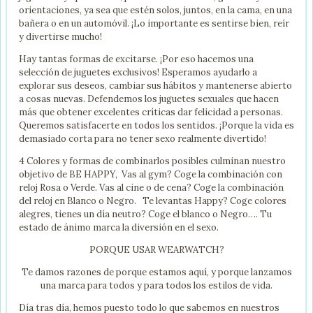
orientaciones, ya sea que estén solos, juntos, en la cama, en una
bañera o en un automóvil. ¡Lo importante es sentirse bien, reír
y divertirse mucho!
Hay tantas formas de excitarse. ¡Por eso hacemos una
selección de juguetes exclusivos! Esperamos ayudarlo a
explorar sus deseos, cambiar sus hábitos y mantenerse abierto
a cosas nuevas. Defendemos los juguetes sexuales que hacen
más que obtener excelentes críticas dar felicidad a personas.
Queremos satisfacerte en todos los sentidos. ¡Porque la vida es
demasiado corta para no tener sexo realmente divertido!
4 Colores y formas de combinarlos posibles culminan nuestro
objetivo de BE HAPPY, Vas al gym? Coge la combinación con
reloj Rosa o Verde. Vas al cine o de cena? Coge la combinación
del reloj en Blanco o Negro. Te levantas Happy? Coge colores
alegres, tienes un día neutro? Coge el blanco o Negro…. Tu
estado de ánimo marca la diversión en el sexo.
PORQUE USAR WEARWATCH?
Te damos razones de porque estamos aquí, y porque lanzamos
una marca para todos y para todos los estilos de vida.
Día tras día, hemos puesto todo lo que sabemos en nuestros