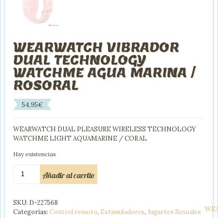
WEARWATCH VIBRADOR
DUAL TECHNOLOGY
WATCHME AGUA MARINA /
ROSORAL
54,95
€
WEARWATCH DUAL PLEASURE WIRELESS TECHNOLOGY
WATCHME LIGHT AQUAMARINE / CORAL
Hay existencias
WEARWATCH
Añadir al carrito
VIBRADOR
DUAL
TECHNOLOGY
SKU:
D-227568
WATCHME
WE
Categorías:
Control remoto
,
Estimuladores
,
Juguetes Sexuales
AGUA