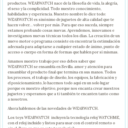
productos. WEARWATCH nace de la filosofía de vida, la alegría,
el sexo y la complicidad. Todo nuestro conocimiento,
habilidades y experiencia. Nuestro nombre lo dice todo:
WEARWATCH es sinónimo de juguetes de alta calidad que te
hacen volver… volver por más. Para que eso suceda, siempre
estamos probando cosas nuevas. Aprendemos, innovamos e
investigamos nuevas técnicas todos los días. La creación de un
nuevo motor o programa consiste en encontrar la estimulación
adecuada para adaptarse a cualquier estado de ánimo, punto de
acceso o cuerpo en forma de formas que hablen por sí mismas.
Amamos nuestro trabajo por eso debes saber que
WEARWATCH se ensambla en Sevilla. amor y atención para
ensamblar el producto final que termina en sus manos. Todos
los procesos, el trabajo de diseño, los equipos, la fabricación y
el posicionamiento, lo hacemos todo aquí en un solo lugar
porque es nuestro objetivo, porque nos encanta crear nuestros
juguetes y esperamos que a ti también te encanten tanto como
a nosotros.
Ahora hablemos de las novedades de WEARWATCH.
Los toys WEARWATCH incluyen la tecnología reloj WATCHME,
con el reloj incluido y listos para usar con el control remoto o