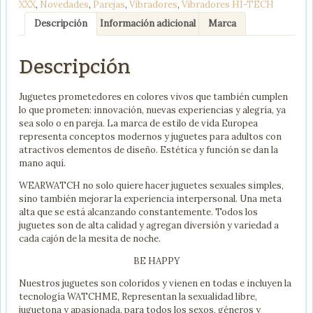
XXX
,
Novedades
,
Parejas
,
Vibradores
,
Vibradores HI-TECH
MARINA
/
Descripción
Información adicional
Marca
ROSORAL
cantidad
Descripción
Juguetes prometedores en colores vivos que también cumplen
lo que prometen: innovación, nuevas experiencias y alegría, ya
sea solo o en pareja. La marca de estilo de vida Europea
representa conceptos modernos y juguetes para adultos con
atractivos elementos de diseño. Estética y función se dan la
mano aquí.
WEARWATCH no solo quiere hacer juguetes sexuales simples,
sino también mejorar la experiencia interpersonal. Una meta
alta que se está alcanzando constantemente. Todos los
juguetes son de alta calidad y agregan diversión y variedad a
cada cajón de la mesita de noche.
BE HAPPY
Nuestros juguetes son coloridos y vienen en todas e incluyen la
tecnología WATCHME, Representan la sexualidad libre,
juguetona y apasionada, para todos los sexos, géneros y